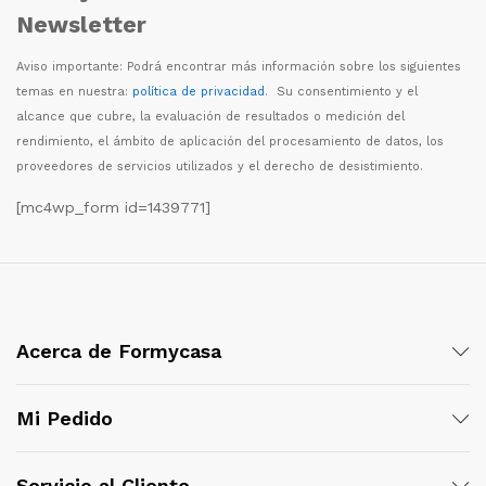
Newsletter
Aviso importante: Podr
á
encontrar m
á
s informaci
ó
n sobre los siguientes
temas en nuestra:
política de privacidad
. Su consentimiento y el
alcance que cubre, la evaluaci
ó
n de resultados o medici
ó
n del
rendimiento, el
á
mbito de aplicaci
ó
n del procesamiento de datos, los
proveedores de servicios utilizados y el derecho de desistimiento.
[mc4wp_form id=1439771]
Acerca de Formycasa
Mi Pedido
Servicio al Cliente