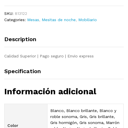
patas
madera
SKU:
813122
maciza
Categories:
Mesas
,
Mesitas de noche
,
Mobiliario
pino
blanco
40x35x50
Description
cm
quantity
Calidad Superior | Pago seguro | Envio express
Specification
Información adicional
Blanco, Blanco brillante, Blanco y
roble sonoma, Gris, Gris brillante,
Gris hormigón, Gris sonoma, Marrón
Color