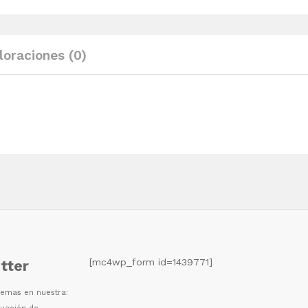
blanco
33x33x33
cm
loraciones (0)
quantity
[mc4wp_form id=1439771]
tter
 temas en nuestra: