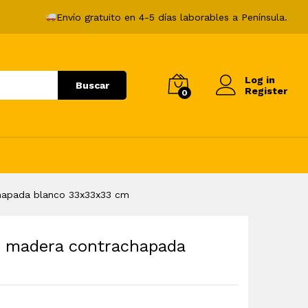
39,99
€
Añadir al carrito
Envío gratuito en 4-5 días laborables a Península.
Log in
Buscar
Register
0
hapada blanco 33x33x33 cm
s madera contrachapada