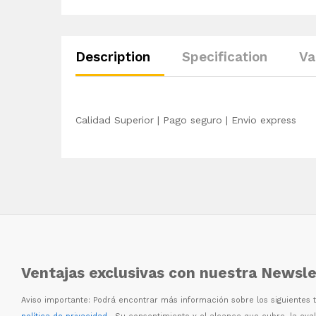
Description
Specification
Va
Calidad Superior | Pago seguro | Envio express
Ventajas exclusivas con nuestra Newsle
Aviso importante: Podr
á
encontrar m
á
s informaci
ó
n sobre los siguientes