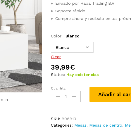
Enviado por Haba Trading B.V
Soporte rápido
Compre ahora y recíbalo en los próxi
Color:
Blanco
Clear
39,99
€
Status:
Hay existencias
Quantity:
Mesas
Añadir al car
de
m in
centro
4
pzas
SKU:
806813
madera
Categories:
Mesas
,
Mesas de centro
,
Me
contrachapada