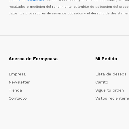
política de privacidad
. Su consentimiento y el alcance que cubre, la eva
resultados o medici
ó
n del rendimiento, el
á
mbito de aplicaci
ó
n del proc
datos, los proveedores de servicios utilizados y el derecho de desistimien
Acerca de Formycasa
Mi Pedido
Empresa
Lista de deseos
Newsletter
Carrito
Tienda
Sigue tu órden
Contacto
Vistos recientem