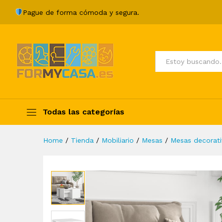
Mesas de centro 4 pzas mad
Pague de forma cómoda y segura.
Description
Specification
Valoraci
Todos
Todas las categorías
Home
/
Tienda
/
Mobiliario
/
Mesas
/
Mesas decorati