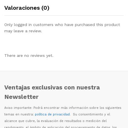
Valoraciones (0)
Only logged in customers who have purchased this product
may leave a review.
There are no reviews yet.
Ventajas exclusivas con nuestra
Newsletter
Aviso importante: Podr
á
encontrar m
á
s informaci
ó
n sobre los siguientes
temas en nuestra:
política de privacidad
. Su consentimiento y el
alcance que cubre, la evaluaci
ó
n de resultados o medici
ó
n del
rendimiento, el
á
mbito de aplicaci
ó
n del procesamiento de datos, los