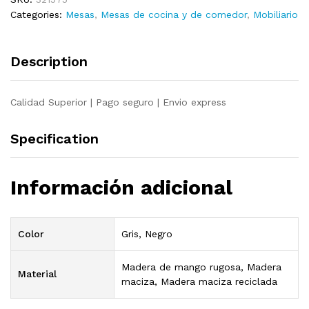
rugosa
Categories:
Mesas
,
Mesas de cocina y de comedor
,
Mobiliario
140x140x75
cm
quantity
Description
Calidad Superior | Pago seguro | Envio express
Specification
Información adicional
Color
Gris, Negro
Madera de mango rugosa, Madera
Material
maciza, Madera maciza reciclada