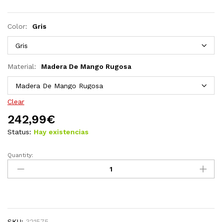
Color:
Gris
Material:
Madera De Mango Rugosa
Clear
242,99
€
Status:
Hay existencias
Quantity:
Mesa
de
comedor
madera
de
mango
SKU:
321575