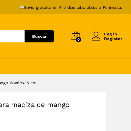
109,99
€
Añadir al carrito
Envío gratuito en 4-5 días laborables a Península.
Log in
Buscar
Register
0
ango 68x68x35 cm
era maciza de mango