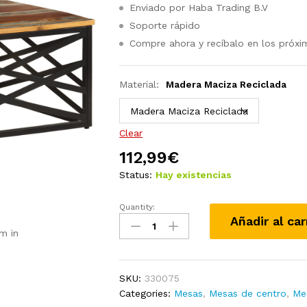
Enviado por Haba Trading B.V
Soporte rápido
Compre ahora y recíbalo en los próxi
Material:
Madera Maciza Reciclada
Clear
112,99
€
Status:
Hay existencias
Quantity:
Mesa
Añadir al car
de
m in
centro
de
madera
SKU:
330075
maciza
Categories:
Mesas
,
Mesas de centro
,
Me
de