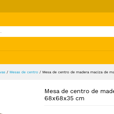
aciza de mango 68x68x35 cm
ones (0)
vas
/
Mesas de centro
/
Mesa de centro de madera maciza de m
Mesa de centro de mad
68x68x35 cm