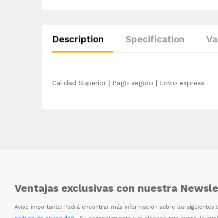
Description
Specification
Va
Calidad Superior | Pago seguro | Envio express
Ventajas exclusivas con nuestra Newsle
Aviso importante: Podr
á
encontrar m
á
s informaci
ó
n sobre los siguientes