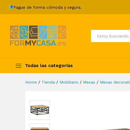
Mesa de centro de madera m
Pague de forma cómoda y segura.
Description
Specification
Valoraci
Todos
Todas las categorías
Home
/
Tienda
/
Mobiliario
/
Mesas
/
Mesas decorati