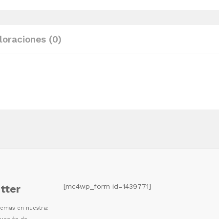
mango
68x68x35
cm
loraciones (0)
quantity
[mc4wp_form id=1439771]
tter
 temas en nuestra: