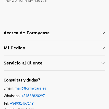
[mc4wp_form id=1439771]
Acerca de Formycasa
Mi Pedido
Servicio al Cliente
Consultas y dudas?
Email:
mail@formycasa.es
Whatsapp:
+34622820297
Tel:
+34931467149