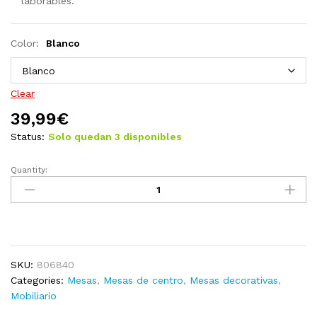
laborables.
Color:
Blanco
Clear
39,99
€
Status:
Solo quedan 3 disponibles
Quantity:
Mesa
de
centro
de
madera
contrachapada
SKU:
806840
blanco
Categories:
Mesas
,
Mesas de centro
,
Mesas decorativas
,
103,5x60x40
Mobiliario
cm
quantity