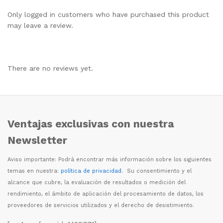
Only logged in customers who have purchased this product
may leave a review.
There are no reviews yet.
Ventajas exclusivas con nuestra
Newsletter
Aviso importante: Podr
á
encontrar m
á
s informaci
ó
n sobre los siguientes
temas en nuestra:
política de privacidad
. Su consentimiento y el
alcance que cubre, la evaluaci
ó
n de resultados o medici
ó
n del
rendimiento, el
á
mbito de aplicaci
ó
n del procesamiento de datos, los
proveedores de servicios utilizados y el derecho de desistimiento.