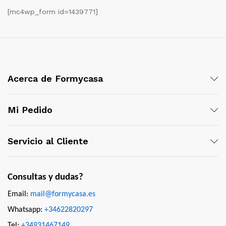
[mc4wp_form id=1439771]
Acerca de Formycasa
Mi Pedido
Servicio al Cliente
Consultas y dudas?
Email:
mail@formycasa.es
Whatsapp:
+34622820297
Tel:
+34931467149