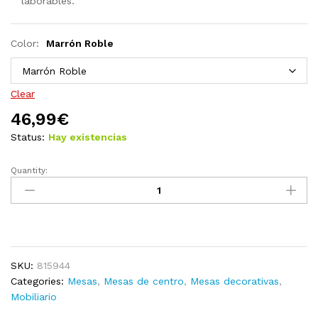
laborables.
Color:
Marrón Roble
Clear
46,99
€
Status:
Hay existencias
Quantity:
Mesa
de
centro
de
aglomerado
blanco
SKU:
815944
57x57x30
Categories:
Mesas
,
Mesas de centro
,
Mesas decorativas
,
cm
Mobiliario
quantity