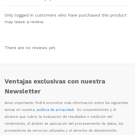
Only logged in customers who have purchased this product
may leave a review.
There are no reviews yet.
Ventajas exclusivas con nuestra
Newsletter
Aviso importante: Podr
á
encontrar m
á
s informaci
ó
n sobre los siguientes
temas en nuestra:
política de privacidad
. Su consentimiento y el
alcance que cubre, la evaluaci
ó
n de resultados o medici
ó
n del
rendimiento, el
á
mbito de aplicaci
ó
n del procesamiento de datos, los
proveedores de servicios utilizados y el derecho de desistimiento.