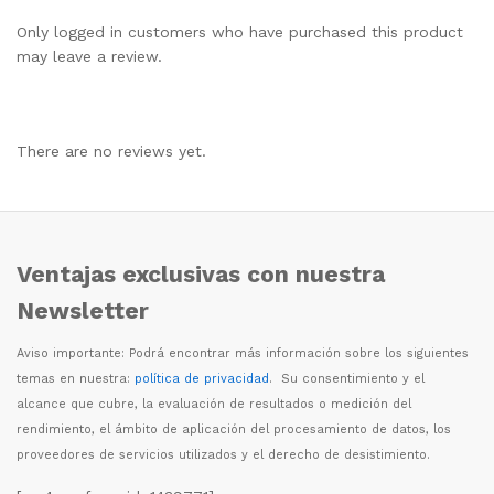
Only logged in customers who have purchased this product
may leave a review.
There are no reviews yet.
Ventajas exclusivas con nuestra
Newsletter
Aviso importante: Podr
á
encontrar m
á
s informaci
ó
n sobre los siguientes
temas en nuestra:
política de privacidad
. Su consentimiento y el
alcance que cubre, la evaluaci
ó
n de resultados o medici
ó
n del
rendimiento, el
á
mbito de aplicaci
ó
n del procesamiento de datos, los
proveedores de servicios utilizados y el derecho de desistimiento.