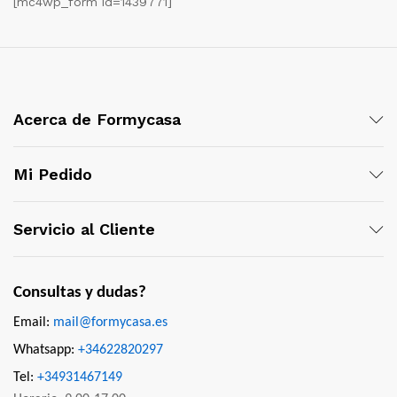
[mc4wp_form id=1439771]
Acerca de Formycasa
Mi Pedido
Servicio al Cliente
Consultas y dudas?
Email:
mail@formycasa.es
Whatsapp:
+34622820297
Tel:
+34931467149