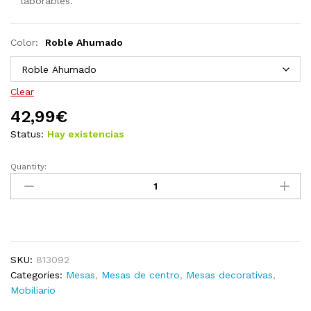
laborables.
Color:
Roble Ahumado
Clear
42,99
€
Status:
Hay existencias
Quantity:
Mesa
de
centro
de
aglomerado
blanco
SKU:
813092
102x55,5x40
Categories:
Mesas
,
Mesas de centro
,
Mesas decorativas
,
cm
Mobiliario
quantity