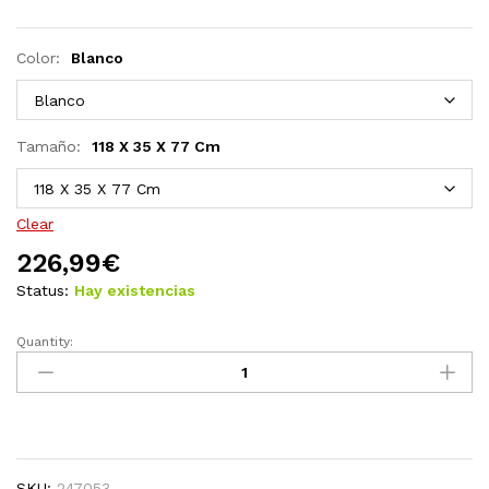
Color:
Blanco
Tamaño:
118 X 35 X 77 Cm
Clear
226,99
€
Status:
Hay existencias
Quantity:
Mesa
consola
de
madera
de
roble
SKU:
247053