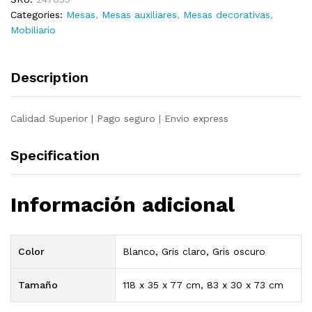
maciza
Categories:
Mesas
,
Mesas auxiliares
,
Mesas decorativas
,
118x35x77
Mobiliario
cm
quantity
Description
Calidad Superior | Pago seguro | Envio express
Specification
Información adicional
Color
Blanco, Gris claro, Gris oscuro
Tamaño
118 x 35 x 77 cm, 83 x 30 x 73 cm