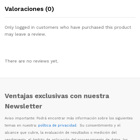
Valoraciones (0)
Only logged in customers who have purchased this product
may leave a review.
There are no reviews yet.
Ventajas exclusivas con nuestra
Newsletter
Aviso importante: Podr
á
encontrar m
á
s informaci
ó
n sobre los siguientes
temas en nuestra:
política de privacidad
. Su consentimiento y el
alcance que cubre, la evaluaci
ó
n de resultados o medici
ó
n del
rendimiento, el
á
mbito de aplicaci
ó
n del procesamiento de datos, los