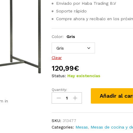
Enviado por Haba Trading B.V
Soporte rápido
Compre ahora y recíbalo en los próxi
Color:
Gris
Clear
120,99
€
Status:
Hay existencias
Quantity:
Mesa
Añadir al car
bar
m in
estante
almacenaje
120x60x110cm
SKU:
313477
ratán
Categories:
Mesas
,
Mesas de cocina y 
sintético