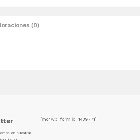
marrón
quantity
loraciones (0)
[mc4wp_form id=1439771]
tter
 temas en nuestra: