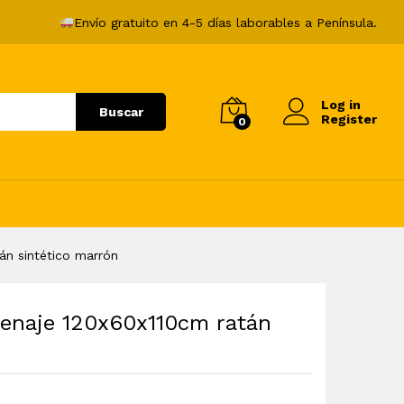
120,99
€
Añadir al carrito
Envío gratuito en 4-5 días laborables a Península.
Log in
Buscar
Register
0
án sintético marrón
cenaje 120x60x110cm ratán