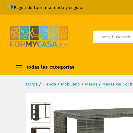
Mesa bar estante almacenaje
Pague de forma cómoda y segura.
Description
Specification
Valoraci
Todos
Todas las categorías
Home
/
Tienda
/
Mobiliario
/
Mesas
/
Mesas de coci