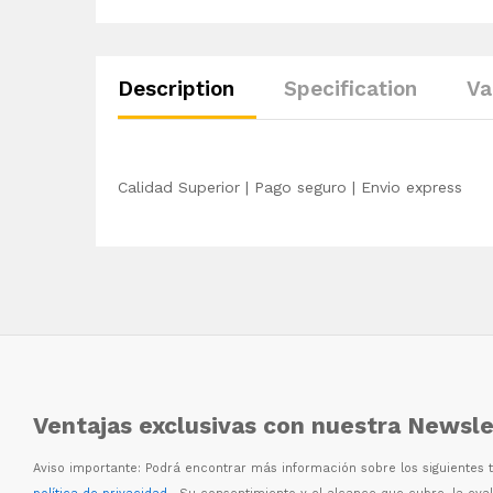
Description
Specification
Va
Calidad Superior | Pago seguro | Envio express
Ventajas exclusivas con nuestra Newsle
Aviso importante: Podr
á
encontrar m
á
s informaci
ó
n sobre los siguientes