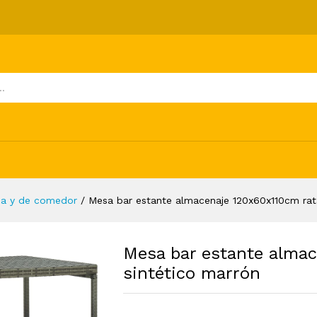
 120x60x110cm ratán sintético marrón
ones (0)
na y de comedor
/
Mesa bar estante almacenaje 120x60x110cm rat
Mesa bar estante alma
sintético marrón