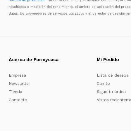
política de privacidad
. Su consentimiento y el alcance que cubre, la eva
resultados o medici
ó
n del rendimiento, el
á
mbito de aplicaci
ó
n del proc
datos, los proveedores de servicios utilizados y el derecho de desistimien
Acerca de Formycasa
Mi Pedido
Empresa
Lista de deseos
Newsletter
Carrito
Tienda
Sigue tu órden
Contacto
Vistos recientem