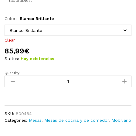
laborables.
Color:
Blanco Brillante
Clear
85,99
€
Status:
Hay existencias
Quantity:
Mesa
alta
cocina
con
estante
aglomerado
SKU:
809464
blanco
Categories:
Mesas
,
Mesas de cocina y de comedor
,
Mobiliario
102x50x103,5
cm
quantity