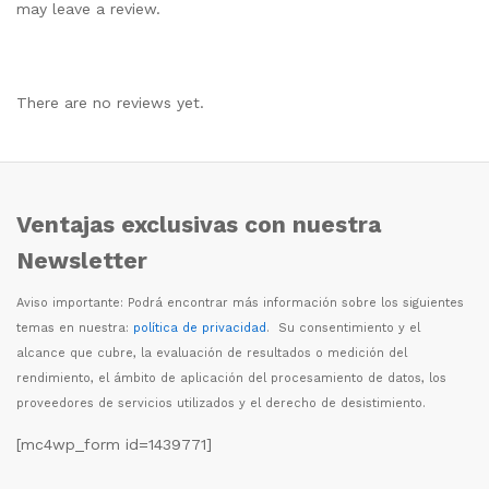
may leave a review.
There are no reviews yet.
Ventajas exclusivas con nuestra
Newsletter
Aviso importante: Podr
á
encontrar m
á
s informaci
ó
n sobre los siguientes
temas en nuestra:
política de privacidad
. Su consentimiento y el
alcance que cubre, la evaluaci
ó
n de resultados o medici
ó
n del
rendimiento, el
á
mbito de aplicaci
ó
n del procesamiento de datos, los
proveedores de servicios utilizados y el derecho de desistimiento.
[mc4wp_form id=1439771]