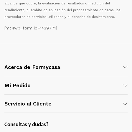
alcance que cubre, la evaluaci
ó
n de resultados o medici
ó
n del
rendimiento, el
á
mbito de aplicaci
ó
n del procesamiento de datos, los
proveedores de servicios utilizados y el derecho de desistimiento.
[mc4wp_form id=1439771]
Acerca de Formycasa
Mi Pedido
Servicio al Cliente
Consultas y dudas?