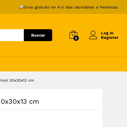
117,99
€
Añadir al carrito
Envío gratuito en 4-5 días laborables a Península.
Log in
Buscar
Register
0
rmol 30x30x13 cm
30x30x13 cm