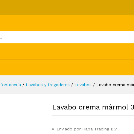
x13 cm
ones (0)
 fontanería
/
Lavabos y fregaderos
/
Lavabos
/
Lavabo crema má
Lavabo crema mármol 
Enviado por Haba Trading B.V