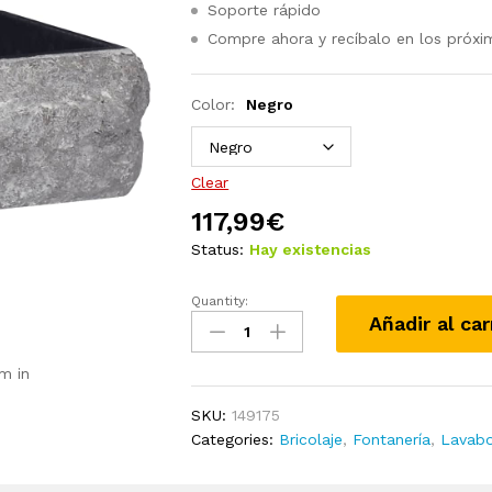
Soporte rápido
Compre ahora y recíbalo en los próxi
Color:
Negro
Clear
117,99
€
Status:
Hay existencias
Quantity:
Lavabo
Añadir al car
crema
mármol
m in
30x30x13
cm
SKU:
149175
quantity
Categories:
Bricolaje
,
Fontanería
,
Lavab