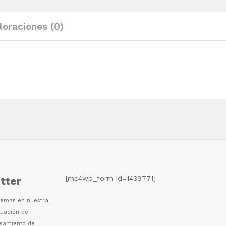
loraciones (0)
[mc4wp_form id=1439771]
tter
 temas en nuestra:
luaci
ó
n de
esamiento de