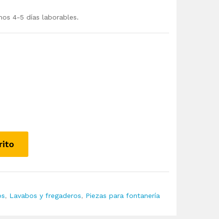
mos 4-5 días laborables.
rito
os
,
Lavabos y fregaderos
,
Piezas para fontanería