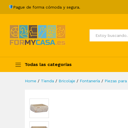
Lavabo crema mármol 30x30
Pague de forma cómoda y segura.
Description
Specification
Valoraci
Todos
Todas las categorías
Home
/
Tienda
/
Bricolaje
/
Fontanería
/
Piezas para