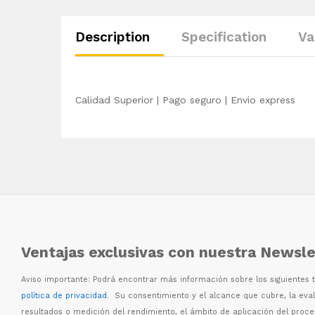
Description
Specification
Va
Calidad Superior | Pago seguro | Envio express
Ventajas exclusivas con nuestra Newsle
Aviso importante: Podr
á
encontrar m
á
s informaci
ó
n sobre los siguientes
política de privacidad
. Su consentimiento y el alcance que cubre, la eva
resultados o medici
ó
n del rendimiento, el
á
mbito de aplicaci
ó
n del proc