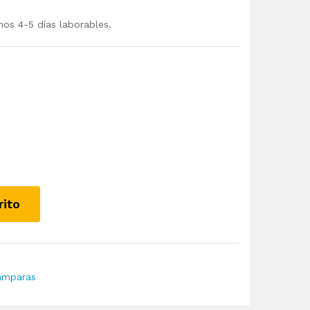
mos 4-5 días laborables.
rito
ámparas