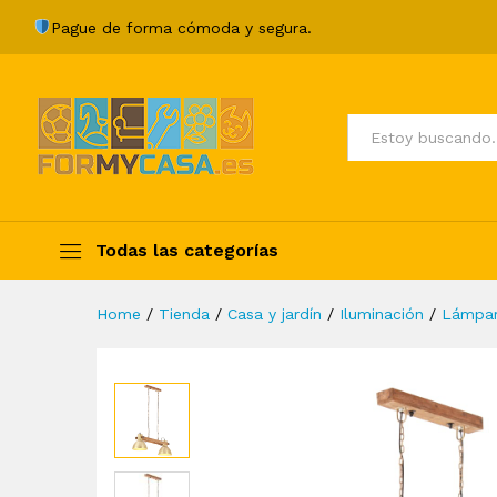
Lámpara colgante industrial
Pague de forma cómoda y segura.
Description
Specification
Valoraci
Todos
Todas las categorías
Home
/
Tienda
/
Casa y jardín
/
Iluminación
/
Lámpa