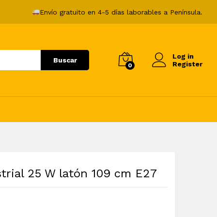
94,99
€
Añadir al carrito
Envío gratuito en 4-5 días laborables a Península.
Log in
Buscar
Register
0
trial 25 W latón 109 cm E27