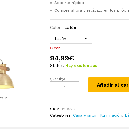
Soporte rápido
Compre ahora y recíbalo en los próxi
Color:
Latón
Clear
94,99
€
Status:
Hay existencias
Quantity:
Lámpara
Añadir al car
colgante
industrial
m in
25
W
SKU:
320526
latón
Categories:
Casa y jardín
,
Iluminación
,
L
109
cm