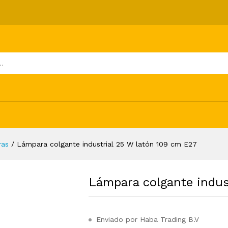
 25 W latón 109 cm E27
ones (0)
ras
/
Lámpara colgante industrial 25 W latón 109 cm E27
Lámpara colgante indus
Enviado por Haba Trading B.V