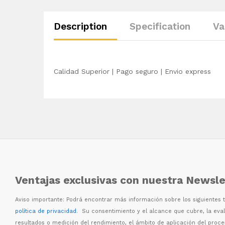
Description
Specification
Va
Calidad Superior | Pago seguro | Envio express
Ventajas exclusivas con nuestra Newsle
Aviso importante: Podr
á
encontrar m
á
s informaci
ó
n sobre los siguientes
política de privacidad
. Su consentimiento y el alcance que cubre, la eva
resultados o medici
ó
n del rendimiento, el
á
mbito de aplicaci
ó
n del proc