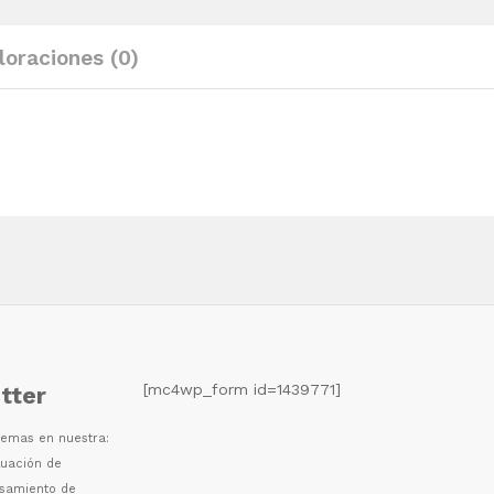
E27
quantity
loraciones (0)
[mc4wp_form id=1439771]
tter
 temas en nuestra:
luaci
ó
n de
esamiento de