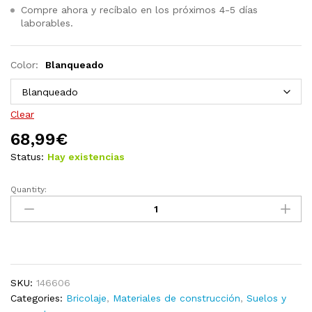
Compre ahora y recíbalo en los próximos 4-5 días
laborables.
Color:
Blanqueado
Clear
68,99
€
Status:
Hay existencias
Quantity:
Lamas
para
suelo
de
PVC
gris
SKU:
146606
cemento
Categories:
Bricolaje
,
Materiales de construcción
,
Suelos y
5,26