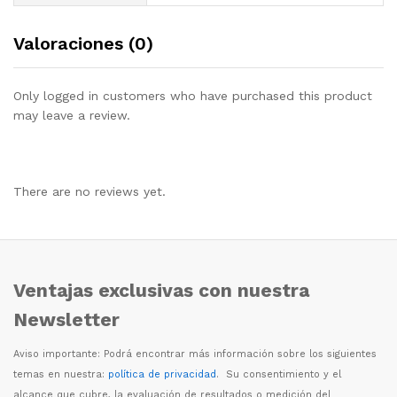
Valoraciones (0)
Only logged in customers who have purchased this product
may leave a review.
There are no reviews yet.
Ventajas exclusivas con nuestra
Newsletter
Aviso importante: Podr
á
encontrar m
á
s informaci
ó
n sobre los siguientes
temas en nuestra:
política de privacidad
. Su consentimiento y el
alcance que cubre, la evaluaci
ó
n de resultados o medici
ó
n del