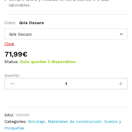
laborables.
Color:
Gris Oscuro
Clear
71,99
€
Status:
Solo quedan 3 disponibles
Quantity:
Lamas
para
suelo
de
PVC
gris
SKU:
146596
cemento
Categories:
Bricolaje
,
Materiales de construcción
,
Suelos y
4,46
moquetas
m²