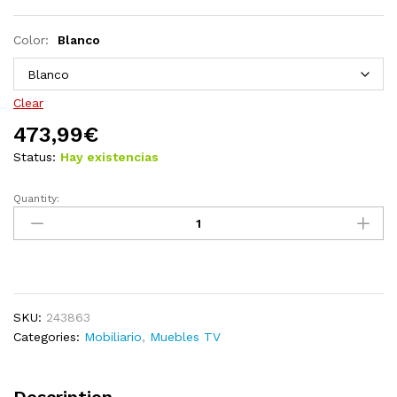
Color:
Blanco
Clear
473,99
€
Status:
Hay existencias
Quantity:
Juego
de
muebles
de
salón
5
SKU:
243863
piezas
Categories:
Mobiliario
,
Muebles TV
con
iluminación
LED