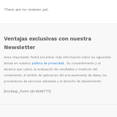
There are no reviews yet.
Ventajas exclusivas con nuestra
Newsletter
Aviso importante: Podr
á
encontrar m
á
s informaci
ó
n sobre los siguientes
temas en nuestra:
política de privacidad
. Su consentimiento y el
alcance que cubre, la evaluaci
ó
n de resultados o medici
ó
n del
rendimiento, el
á
mbito de aplicaci
ó
n del procesamiento de datos, los
proveedores de servicios utilizados y el derecho de desistimiento.
[mc4wp_form id=1439771]