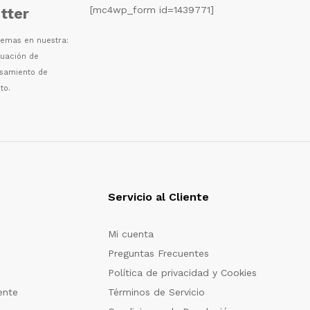
[mc4wp_form id=1439771]
tter
 temas en nuestra:
luaci
ó
n de
esamiento de
to.
Servicio al Cliente
Mi cuenta
Preguntas Frecuentes
Política de privacidad y Cookies
ente
Términos de Servicio