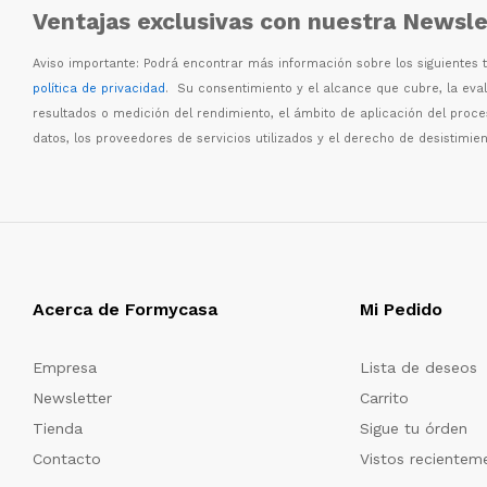
Ventajas exclusivas con nuestra Newsle
Aviso importante: Podr
á
encontrar m
á
s informaci
ó
n sobre los siguientes
política de privacidad
. Su consentimiento y el alcance que cubre, la eva
resultados o medici
ó
n del rendimiento, el
á
mbito de aplicaci
ó
n del proc
datos, los proveedores de servicios utilizados y el derecho de desistimien
Acerca de Formycasa
Mi Pedido
Empresa
Lista de deseos
Newsletter
Carrito
Tienda
Sigue tu órden
Contacto
Vistos recientem