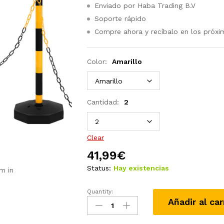
Enviado por Haba Trading B.V
Soporte rápido
Compre ahora y recíbalo en los próxi
Color:
Amarillo
Cantidad:
2
Clear
41,99
€
Status:
Hay existencias
m in
Quantity:
Juego
Añadir al car
de
barrera