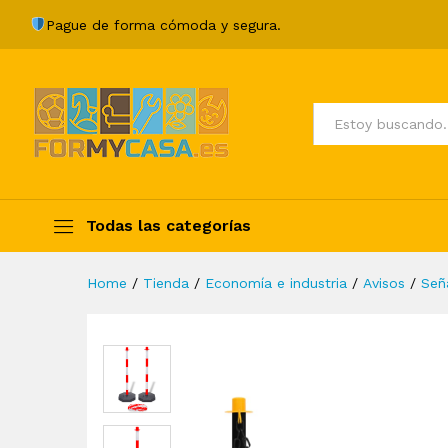
Juego de barrera con postes
Pague de forma cómoda y segura.
Description
Specification
Valoraci
Todos
Todas las categorías
Home
/
Tienda
/
Economía e industria
/
Avisos
/
Seña