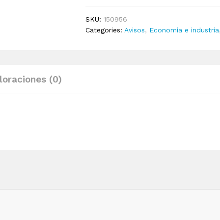
con
postes
SKU:
150956
con
Categories:
Avisos
,
Economía e industria
cadena
de
plástico
10
loraciones (0)
m
quantity