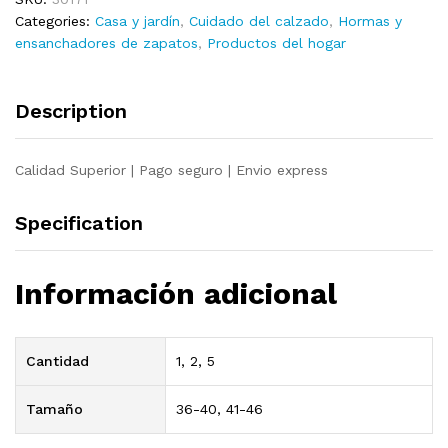
maciza
Categories:
Casa y jardín
,
Cuidado del calzado
,
Hormas y
de
ensanchadores de zapatos
,
Productos del hogar
pino
número
36-
Description
40
quantity
Calidad Superior | Pago seguro | Envio express
Specification
Información adicional
Cantidad
1, 2, 5
Tamaño
36-40, 41-46