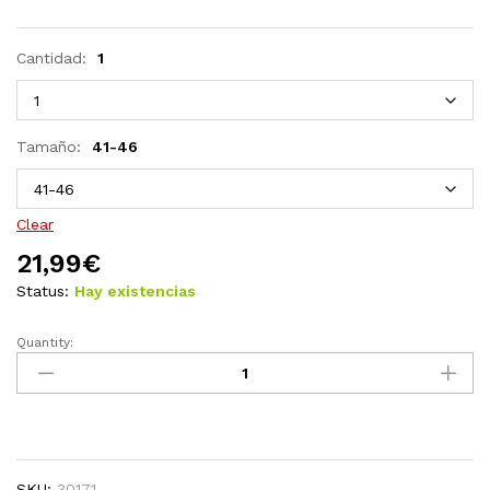
Cantidad:
1
Tamaño:
41-46
Clear
21,99
€
Status:
Hay existencias
Quantity:
Hormas
de
zapato
2
pares
madera
SKU:
30171