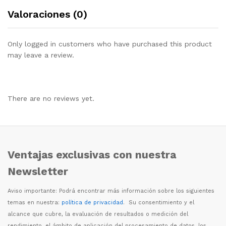
Valoraciones (0)
Only logged in customers who have purchased this product
may leave a review.
There are no reviews yet.
Ventajas exclusivas con nuestra
Newsletter
Aviso importante: Podr
á
encontrar m
á
s informaci
ó
n sobre los siguientes
temas en nuestra:
política de privacidad
. Su consentimiento y el
alcance que cubre, la evaluaci
ó
n de resultados o medici
ó
n del
rendimiento, el
á
mbito de aplicaci
ó
n del procesamiento de datos, los