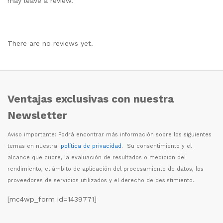
may leave a review.
There are no reviews yet.
Ventajas exclusivas con nuestra
Newsletter
Aviso importante: Podr
á
encontrar m
á
s informaci
ó
n sobre los siguientes
temas en nuestra:
política de privacidad
. Su consentimiento y el
alcance que cubre, la evaluaci
ó
n de resultados o medici
ó
n del
rendimiento, el
á
mbito de aplicaci
ó
n del procesamiento de datos, los
proveedores de servicios utilizados y el derecho de desistimiento.
[mc4wp_form id=1439771]