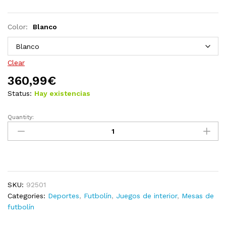
Color:
Blanco
Clear
360,99
€
Status:
Hay existencias
Quantity:
Futbolín
de
acero
blanco
60
kg
SKU:
92501
140x74,5x87,5
Categories:
Deportes
,
Futbolín
,
Juegos de interior
,
Mesas de
cm
futbolín
quantity