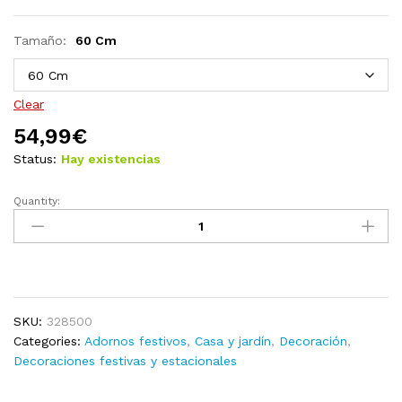
Tamaño:
60 Cm
Clear
54,99
€
Status:
Hay existencias
Quantity:
Figura
decorativa
de
pingüino
navideña
LED
SKU:
328500
tela
Categories:
Adornos festivos
,
Casa y jardín
,
Decoración
,
lujosa
Decoraciones festivas y estacionales
60
cm