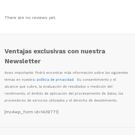
There are no reviews yet.
Ventajas exclusivas con nuestra
Newsletter
Aviso importante: Podr
á
encontrar m
á
s informaci
ó
n sobre los siguientes
temas en nuestra:
política de privacidad
. Su consentimiento y el
alcance que cubre, la evaluaci
ó
n de resultados o medici
ó
n del
rendimiento, el
á
mbito de aplicaci
ó
n del procesamiento de datos, los
proveedores de servicios utilizados y el derecho de desistimiento.
[mc4wp_form id=1439771]