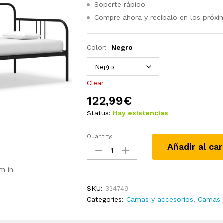
Soporte rápido
Compre ahora y recíbalo en los próxi
Color:
Negro
Clear
122,99
€
Status:
Hay existencias
Quantity:
Estructura
Añadir al car
de
sofá
m in
cama
de
SKU:
324749
metal
Categories:
Camas y accesorios
,
Camas 
negro
90x200