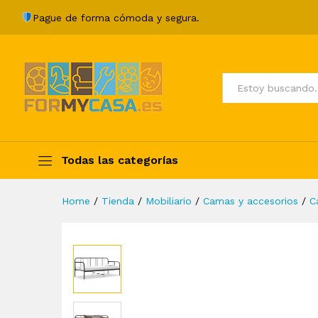
Estructura de sofá cama de 
Pague de forma cómoda y segura.
Description
Specification
Valoraci
Todos
Todas las categorías
Home
/
Tienda
/
Mobiliario
/
Camas y accesorios
/
C