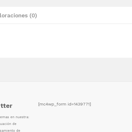
cm
quantity
loraciones (0)
[mc4wp_form id=1439771]
tter
 temas en nuestra:
luaci
ó
n de
esamiento de