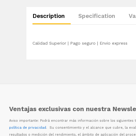
Description
Specification
Va
Calidad Superior | Pago seguro | Envio express
Ventajas exclusivas con nuestra Newsle
Aviso importante: Podr
á
encontrar m
á
s informaci
ó
n sobre los siguientes
política de privacidad
. Su consentimiento y el alcance que cubre, la eva
resultados o medici
ó
n del rendimiento, el
á
mbito de aplicaci
ó
n del proc