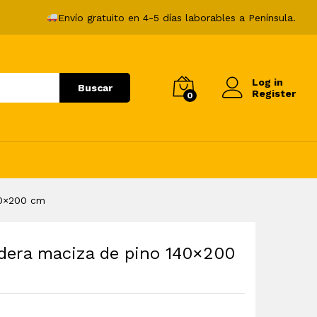
75,99
€
Añadir al carrito
Envío gratuito en 4-5 días laborables a Península.
Log in
Buscar
Register
0
40×200 cm
dera maciza de pino 140×200