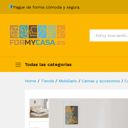
Estructura de cama madera 
Pague de forma cómoda y segura.
Description
Specification
Valoraci
Todos
Todas las categorías
Home
/
Tienda
/
Mobiliario
/
Camas y accesorios
/
C