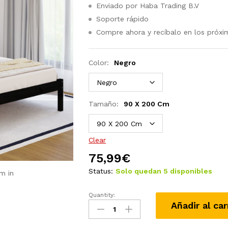
Enviado por Haba Trading B.V
Soporte rápido
Compre ahora y recíbalo en los próxi
Color:
Negro
Tamaño:
90 X 200 Cm
Clear
75,99
€
Status:
Solo quedan 5 disponibles
m in
Quantity:
Estructura
Añadir al car
de
cama