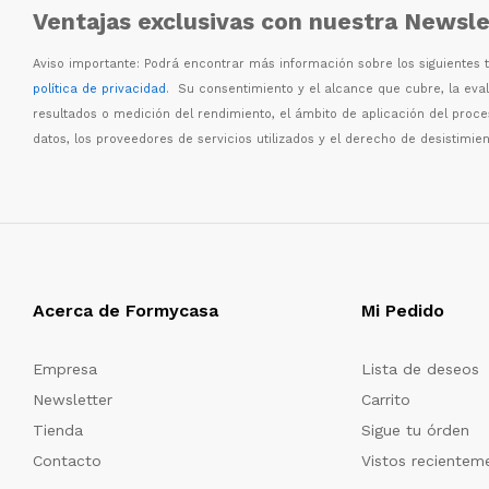
Ventajas exclusivas con nuestra Newsle
Aviso importante: Podr
á
encontrar m
á
s informaci
ó
n sobre los siguientes
política de privacidad
. Su consentimiento y el alcance que cubre, la eva
resultados o medici
ó
n del rendimiento, el
á
mbito de aplicaci
ó
n del proc
datos, los proveedores de servicios utilizados y el derecho de desistimien
Acerca de Formycasa
Mi Pedido
Empresa
Lista de deseos
Newsletter
Carrito
Tienda
Sigue tu órden
Contacto
Vistos recientem