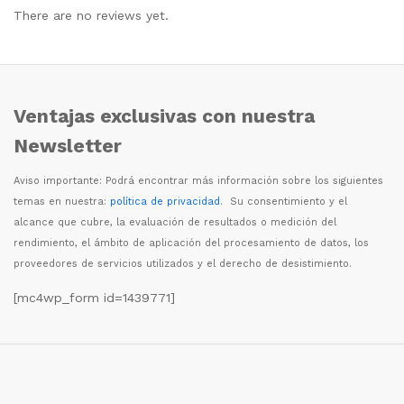
There are no reviews yet.
Ventajas exclusivas con nuestra
Newsletter
Aviso importante: Podr
á
encontrar m
á
s informaci
ó
n sobre los siguientes
temas en nuestra:
política de privacidad
. Su consentimiento y el
alcance que cubre, la evaluaci
ó
n de resultados o medici
ó
n del
rendimiento, el
á
mbito de aplicaci
ó
n del procesamiento de datos, los
proveedores de servicios utilizados y el derecho de desistimiento.
[mc4wp_form id=1439771]