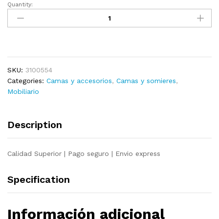
Quantity:
Estructura
de
cama
individual
madera
maciza
SKU:
3100554
75x190
Categories:
Camas y accesorios
,
Camas y somieres
,
cm
Mobiliario
quantity
Description
Calidad Superior | Pago seguro | Envio express
Specification
Información adicional