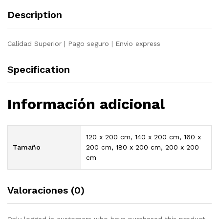
quantity
Description
Calidad Superior | Pago seguro | Envio express
Specification
Información adicional
120 x 200 cm, 140 x 200 cm, 160 x
Tamaño
200 cm, 180 x 200 cm, 200 x 200
cm
Valoraciones (0)
Only logged in customers who have purchased this product