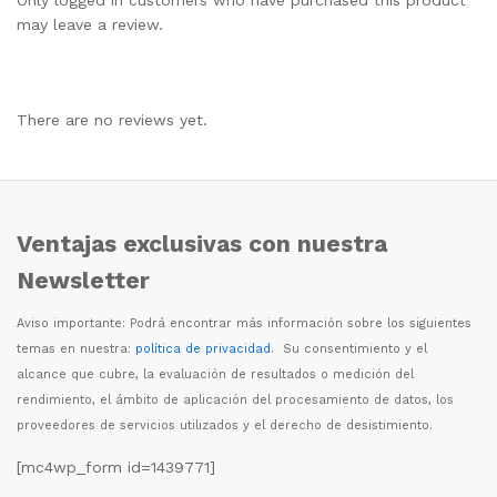
may leave a review.
There are no reviews yet.
Ventajas exclusivas con nuestra
Newsletter
Aviso importante: Podr
á
encontrar m
á
s informaci
ó
n sobre los siguientes
temas en nuestra:
política de privacidad
. Su consentimiento y el
alcance que cubre, la evaluaci
ó
n de resultados o medici
ó
n del
rendimiento, el
á
mbito de aplicaci
ó
n del procesamiento de datos, los
proveedores de servicios utilizados y el derecho de desistimiento.
[mc4wp_form id=1439771]