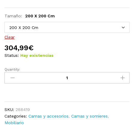
Tamaño:
200 X 200 Cm
Clear
304,99
€
Status:
Hay existencias
Quantity:
Estructura
de
cama
de
madera
maciza
SKU:
288419
de
Categories:
Camas y accesorios
,
Camas y somieres
,
sheesham
Mobiliario
120x200
cm