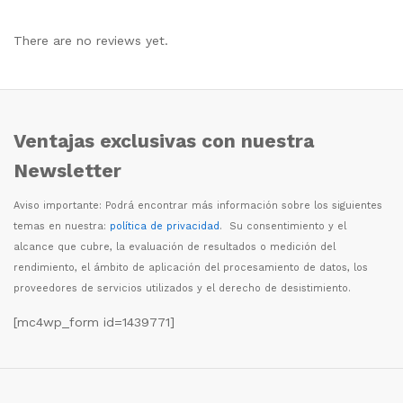
There are no reviews yet.
Ventajas exclusivas con nuestra
Newsletter
Aviso importante: Podr
á
encontrar m
á
s informaci
ó
n sobre los siguientes
temas en nuestra:
política de privacidad
. Su consentimiento y el
alcance que cubre, la evaluaci
ó
n de resultados o medici
ó
n del
rendimiento, el
á
mbito de aplicaci
ó
n del procesamiento de datos, los
proveedores de servicios utilizados y el derecho de desistimiento.
[mc4wp_form id=1439771]