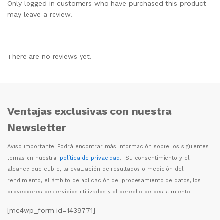
Only logged in customers who have purchased this product
may leave a review.
There are no reviews yet.
Ventajas exclusivas con nuestra
Newsletter
Aviso importante: Podr
á
encontrar m
á
s informaci
ó
n sobre los siguientes
temas en nuestra:
política de privacidad
. Su consentimiento y el
alcance que cubre, la evaluaci
ó
n de resultados o medici
ó
n del
rendimiento, el
á
mbito de aplicaci
ó
n del procesamiento de datos, los
proveedores de servicios utilizados y el derecho de desistimiento.
[mc4wp_form id=1439771]