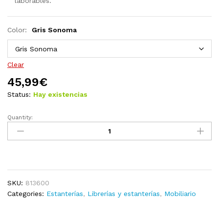
laborables.
Color:
Gris Sonoma
Clear
45,99
€
Status:
Hay existencias
Quantity:
Estantería/divisor
de
espacios
blanco
60x30x72
cm
SKU:
813600
quantity
Categories:
Estanterías
,
Librerías y estanterías
,
Mobiliario