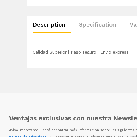
Description
Specification
Va
Calidad Superior | Pago seguro | Envio express
Ventajas exclusivas con nuestra Newsle
Aviso importante: Podr
á
encontrar m
á
s informaci
ó
n sobre los siguientes