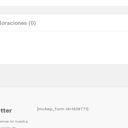
quantity
loraciones (0)
[mc4wp_form id=1439771]
tter
 temas en nuestra: