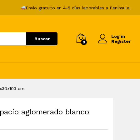
36,99
€
Añadir al carrito
Envío gratuito en 4-5 días laborables a Península.
Log in
Buscar
Register
0
0x30x103 cm
spacio aglomerado blanco