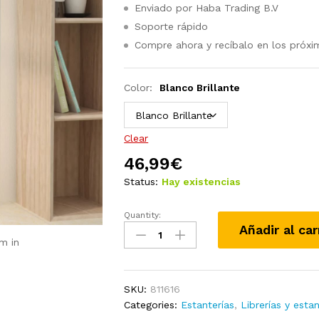
Enviado por Haba Trading B.V
Soporte rápido
Compre ahora y recíbalo en los próxi
Color:
Blanco Brillante
Clear
46,99
€
Status:
Hay existencias
Quantity:
Estantería/divisor
Añadir al car
de
m in
espacio
aglomerado
blanco
SKU:
811616
40x30x103
Categories:
Estanterías
,
Librerías y estan
cm