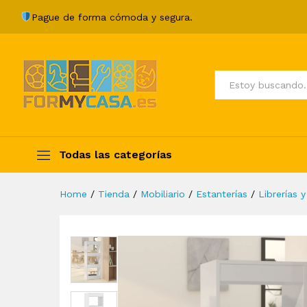
Estantería/divisor de espac
Pague de forma cómoda y segura.
Description
Specification
Valoraci
Todos
Todas las categorías
Home
/
Tienda
/
Mobiliario
/
Estanterías
/
Librerías y