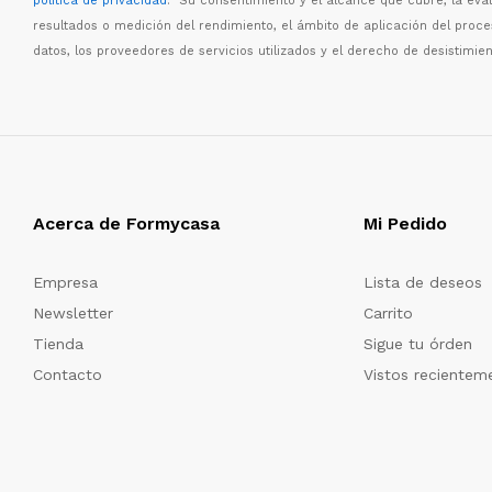
política de privacidad
. Su consentimiento y el alcance que cubre, la eva
resultados o medici
ó
n del rendimiento, el
á
mbito de aplicaci
ó
n del proc
datos, los proveedores de servicios utilizados y el derecho de desistimien
Acerca de Formycasa
Mi Pedido
Empresa
Lista de deseos
Newsletter
Carrito
Tienda
Sigue tu órden
Contacto
Vistos recientem