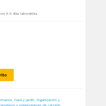
mos 4-5 días laborables.
rito
rmarios
,
Casa y jardín
,
Organización y
Zapateros y organizadores de calzado