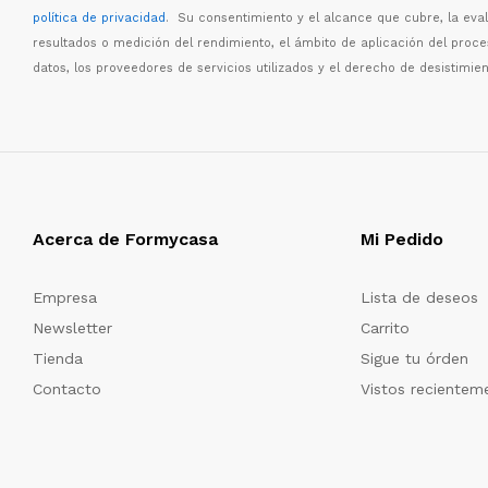
política de privacidad
. Su consentimiento y el alcance que cubre, la eva
resultados o medici
ó
n del rendimiento, el
á
mbito de aplicaci
ó
n del proc
datos, los proveedores de servicios utilizados y el derecho de desistimien
Acerca de Formycasa
Mi Pedido
Empresa
Lista de deseos
Newsletter
Carrito
Tienda
Sigue tu órden
Contacto
Vistos recientem