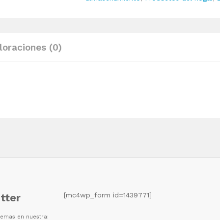
quantity
loraciones (0)
[mc4wp_form id=1439771]
tter
 temas en nuestra: