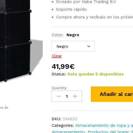
Enviado por Haba Trading B.V
Soporte rápido
Compre ahora y recíbalo en los próxi
Color:
Negro
Clear
41,99
€
Status:
Solo quedan 5 disponibles
Quantity:
Estantería
Añadir al car
de
cubos
m in
con
6
SKU:
244923
compartimentos
Categories:
Almacenamiento de ropa y a
blanco
almacenamiento
,
Productos del hogar
,