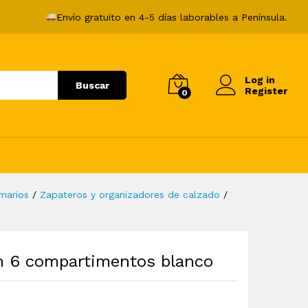
41,99
€
Añadir al carrito
Envío gratuito en 4-5 días laborables a Península.
Log in
Buscar
Register
0
marios
/
Zapateros y organizadores de calzado
/
n 6 compartimentos blanco