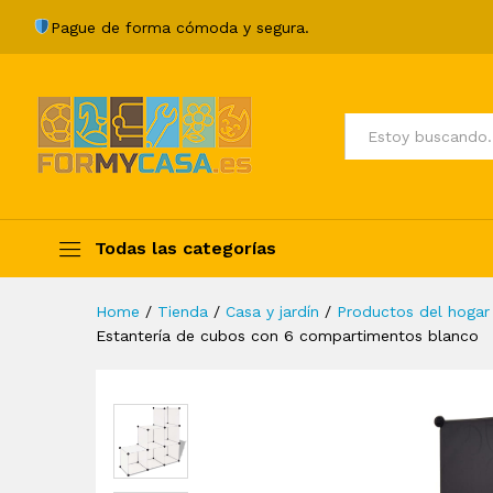
Estantería de cubos con 6 c
Pague de forma cómoda y segura.
Description
Specification
Valoraci
Todos
Todas las categorías
Home
/
Tienda
/
Casa y jardín
/
Productos del hogar
Estantería de cubos con 6 compartimentos blanco