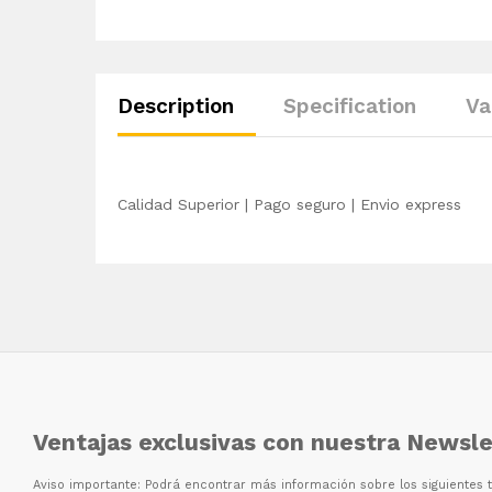
Description
Specification
Va
Calidad Superior | Pago seguro | Envio express
Ventajas exclusivas con nuestra Newsle
Aviso importante: Podr
á
encontrar m
á
s informaci
ó
n sobre los siguientes