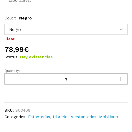
laborables.
Color:
Negro
Clear
78,99
€
Status:
Hay existencias
Quantity:
Estantería
de
aglomerado
blanco
60x35x180
cm
SKU:
803408
quantity
Categories:
Estanterías
,
Librerías y estanterías
,
Mobiliario