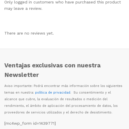
Only logged in customers who have purchased this product
may leave a review.
There are no reviews yet.
Ventajas exclusivas con nuestra
Newsletter
Aviso importante: Podr
á
encontrar m
á
s informaci
ó
n sobre los siguientes
temas en nuestra:
política de privacidad
. Su consentimiento y el
alcance que cubre, la evaluaci
ó
n de resultados o medici
ó
n del
rendimiento, el
á
mbito de aplicaci
ó
n del procesamiento de datos, los
proveedores de servicios utilizados y el derecho de desistimiento.
[mc4wp_form id=1439771]