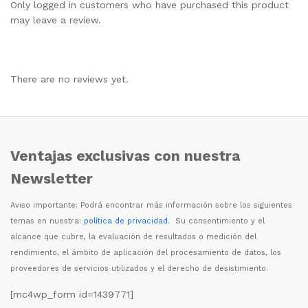
Only logged in customers who have purchased this product
may leave a review.
There are no reviews yet.
Ventajas exclusivas con nuestra
Newsletter
Aviso importante: Podr
á
encontrar m
á
s informaci
ó
n sobre los siguientes
temas en nuestra:
política de privacidad
. Su consentimiento y el
alcance que cubre, la evaluaci
ó
n de resultados o medici
ó
n del
rendimiento, el
á
mbito de aplicaci
ó
n del procesamiento de datos, los
proveedores de servicios utilizados y el derecho de desistimiento.
[mc4wp_form id=1439771]