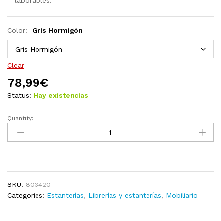
laborables.
Color:
Gris Hormigón
Clear
78,99
€
Status:
Hay existencias
Quantity:
Estantería
de
aglomerado
blanco
40x35x180
cm
SKU:
803420
quantity
Categories:
Estanterías
,
Librerías y estanterías
,
Mobiliario