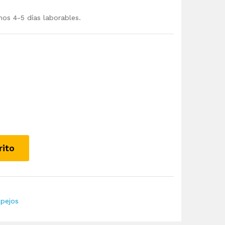
mos 4-5 días laborables.
rito
spejos