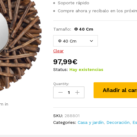
Soporte rápido
Compre ahora y recíbalo en los próxi
Tamaño:
Φ 40 Cm
Clear
97,99
€
Status:
Hay existencias
Quantity:
Espejo
Añadir al car
de
pared
m in
redondo
teca
SKU:
288801
40
Categories:
Casa y jardín
,
Decoración
,
E
cm
quantity