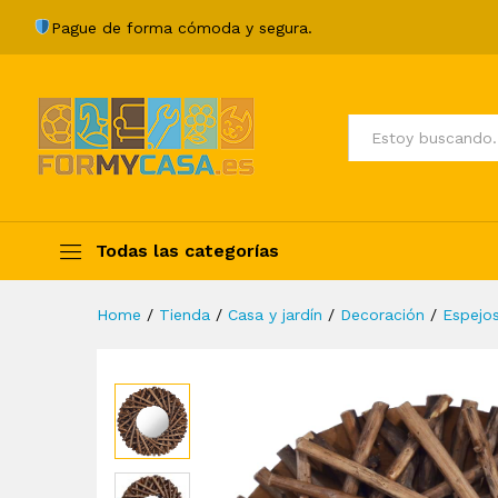
Espejo de pared redondo tec
Pague de forma cómoda y segura.
Description
Specification
Valoraci
Todos
Todas las categorías
Home
/
Tienda
/
Casa y jardín
/
Decoración
/
Espejo