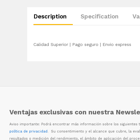
Description
Specification
Va
Calidad Superior | Pago seguro | Envio express
Ventajas exclusivas con nuestra Newsle
Aviso importante: Podr
á
encontrar m
á
s informaci
ó
n sobre los siguientes
política de privacidad
. Su consentimiento y el alcance que cubre, la eva
resultados o medici
ó
n del rendimiento, el
á
mbito de aplicaci
ó
n del proc