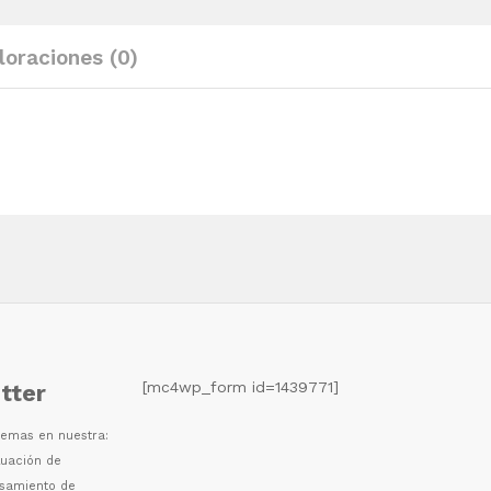
loraciones (0)
[mc4wp_form id=1439771]
tter
 temas en nuestra:
luaci
ó
n de
esamiento de