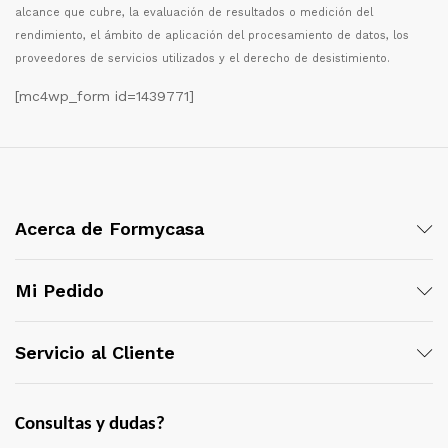
alcance que cubre, la evaluaci
ó
n de resultados o medici
ó
n del
rendimiento, el
á
mbito de aplicaci
ó
n del procesamiento de datos, los
proveedores de servicios utilizados y el derecho de desistimiento.
[mc4wp_form id=1439771]
Acerca de Formycasa
Mi Pedido
Servicio al Cliente
Consultas y dudas?