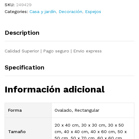
SKU:
249429
vidrio
Categories:
Casa y jardín
,
Decoración
,
Espejos
templado
20x40
cm
Description
quantity
Calidad Superior | Pago seguro | Envio express
Specification
Información adicional
Forma
Ovalado, Rectangular
20 x 40 cm, 30 x 30 cm, 30 x 50
Tamaño
cm, 40 x 40 cm, 40 x 60 cm, 50 x
50 cm, 50 x 70 cm, 60 x 60 cm