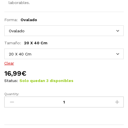
laborables.
Forma:
Ovalado
Tamaño:
20 X 40 Cm
Clear
16,99
€
Status:
Solo quedan 3 disponibles
Quantity:
Espejo
de
pared
con
estante
de