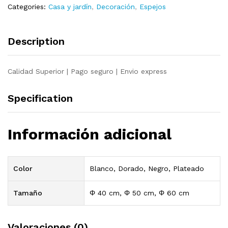
Categories:
Casa y jardín
,
Decoración
,
Espejos
cm
quantity
Description
Calidad Superior | Pago seguro | Envio express
Specification
Información adicional
Color
Blanco, Dorado, Negro, Plateado
Tamaño
Φ 40 cm, Φ 50 cm, Φ 60 cm
Valoraciones (0)