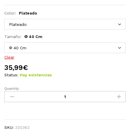
Color:
Plateado
Tamaño:
Φ 40 Cm
Clear
35,99
€
Status:
Hay existencias
Quantity:
Espejo
de
pared
con
correa
blanco
SKU:
320362
40