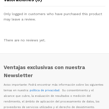
Only logged in customers who have purchased this product
may leave a review.
There are no reviews yet.
Ventajas exclusivas con nuestra
Newsletter
Aviso importante: Podr
á
encontrar m
á
s informaci
ó
n sobre los siguientes
temas en nuestra:
política de privacidad
. Su consentimiento y el
alcance que cubre, la evaluaci
ó
n de resultados o medici
ó
n del
rendimiento, el
á
mbito de aplicaci
ó
n del procesamiento de datos, los
proveedores de servicios utilizados y el derecho de desistimiento.