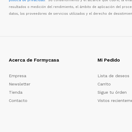
política de privacidad
. Su consentimiento y el alcance que cubre, la eva
resultados o medici
ó
n del rendimiento, el
á
mbito de aplicaci
ó
n del proc
datos, los proveedores de servicios utilizados y el derecho de desistimien
Acerca de Formycasa
Mi Pedido
Empresa
Lista de deseos
Newsletter
Carrito
Tienda
Sigue tu órden
Contacto
Vistos recientem