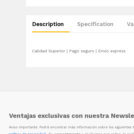
Description
Specification
Va
Calidad Superior | Pago seguro | Envio express
Ventajas exclusivas con nuestra Newsle
Aviso importante: Podr
á
encontrar m
á
s informaci
ó
n sobre los siguientes