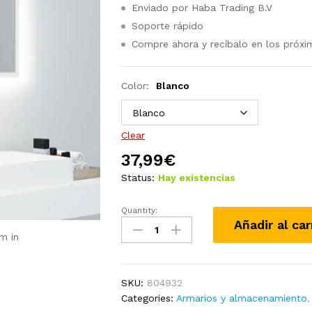
Enviado por Haba Trading B.V
Soporte rápido
Compre ahora y recíbalo en los próxi
Color:
Blanco
Clear
37,99
€
Status:
Hay existencias
Quantity:
Espejo
Añadir al car
de
m in
baño
madera
contrachapada
SKU:
804932
blanco
Categories:
Armarios y almacenamiento
90x8,5x37