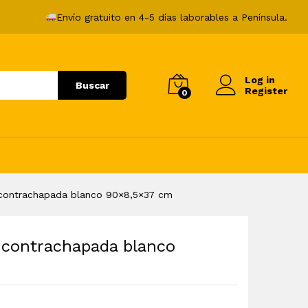
37,99
€
Añadir al carrito
Envío gratuito en 4-5 días laborables a Península.
Log in
Buscar
Register
0
contrachapada blanco 90×8,5×37 cm
 contrachapada blanco