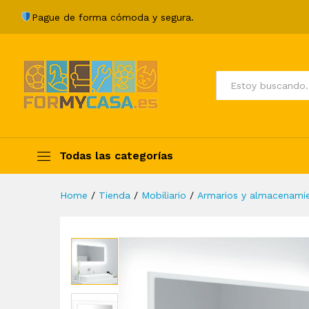
Espejo de baño madera cont
Pague de forma cómoda y segura.
Description
Specification
Valoraci
Todos
Todas las categorías
Home
/
Tienda
/
Mobiliario
/
Armarios y almacenami