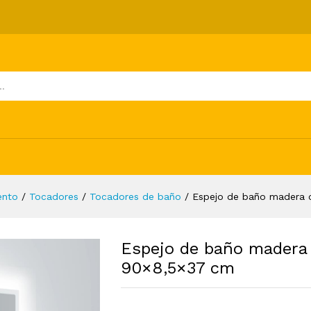
rachapada blanco 90x8,5x37 cm
ones (0)
ento
/
Tocadores
/
Tocadores de baño
/
Espejo de baño madera 
Espejo de baño madera
90×8,5×37 cm