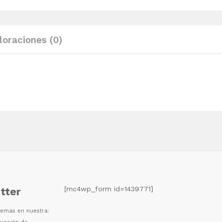
cm
quantity
loraciones (0)
[mc4wp_form id=1439771]
tter
 temas en nuestra: