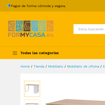
Escritorio 120x60x75 cm colo
Pague de forma cómoda y segura.
Description
Specification
Valoraci
Todos
Todas las categorías
Home
/
Tienda
/
Mobiliario
/
Mobiliario de oficina
/
E