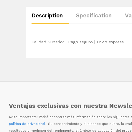
Description
Specification
Va
Calidad Superior | Pago seguro | Envio express
Ventajas exclusivas con nuestra Newsle
Aviso importante: Podr
á
encontrar m
á
s informaci
ó
n sobre los siguientes
política de privacidad
. Su consentimiento y el alcance que cubre, la eva
resultados o medici
ó
n del rendimiento, el
á
mbito de aplicaci
ó
n del proc