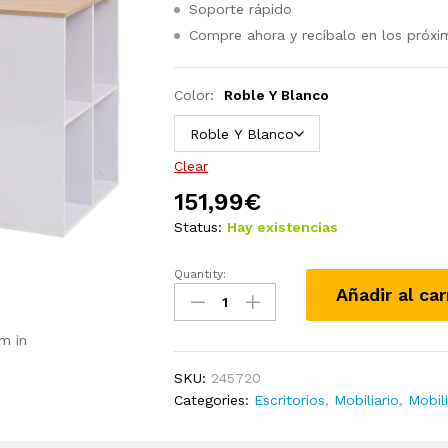
Soporte rápido
Compre ahora y recíbalo en los próxi
Color:
Roble Y Blanco
Clear
151,99
€
Status:
Hay existencias
Quantity:
Escritorio
Añadir al car
120x60x75
cm
m in
color
roble
SKU:
245720
y
Categories:
Escritorios
,
Mobiliario
,
Mobili
blanco
quantity