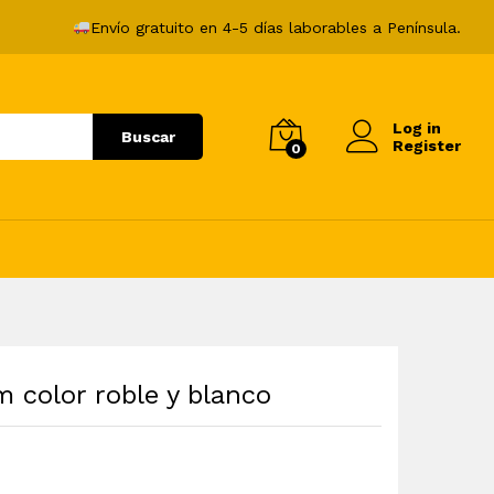
151,99
€
Añadir al carrito
Envío gratuito en 4-5 días laborables a Península.
Log in
Buscar
Register
0
 color roble y blanco