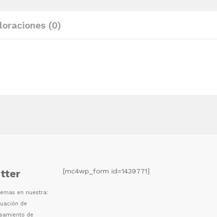
loraciones (0)
[mc4wp_form id=1439771]
tter
 temas en nuestra:
luaci
ó
n de
esamiento de