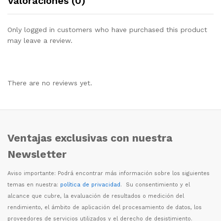
Valoraciones (0)
Only logged in customers who have purchased this product
may leave a review.
There are no reviews yet.
Ventajas exclusivas con nuestra
Newsletter
Aviso importante: Podr
á
encontrar m
á
s informaci
ó
n sobre los siguientes
temas en nuestra:
política de privacidad
. Su consentimiento y el
alcance que cubre, la evaluaci
ó
n de resultados o medici
ó
n del
rendimiento, el
á
mbito de aplicaci
ó
n del procesamiento de datos, los
proveedores de servicios utilizados y el derecho de desistimiento.