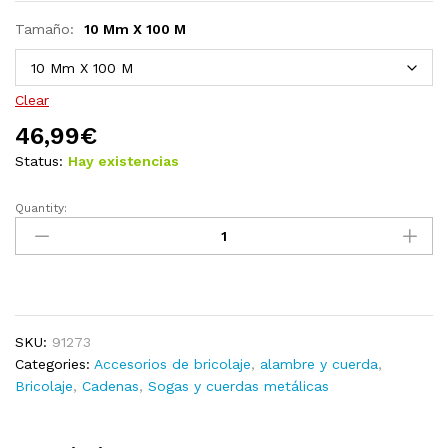
Tamaño:
10 Mm X 100 M
Clear
46,99
€
Status:
Hay existencias
Quantity:
Cuerda
100%
yute
10
mm
250
SKU:
91273
m
Categories:
Accesorios de bricolaje
,
alambre y cuerda
,
quantity
Bricolaje
,
Cadenas
,
Sogas y cuerdas metálicas