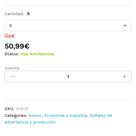
Cantidad:
5
Clear
50,99
€
Status:
Hay existencias
Quantity:
Conos
de
tráfico
desplegables
42cm
(5
SKU:
141819
unidades)
Categories:
Avisos
,
Economía e industria
,
Señales de
quantity
advertencia y protección