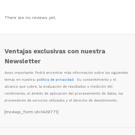
There are no reviews yet.
Ventajas exclusivas con nuestra
Newsletter
Aviso importante: Podr
á
encontrar m
á
s informaci
ó
n sobre los siguientes
temas en nuestra:
política de privacidad
. Su consentimiento y el
alcance que cubre, la evaluaci
ó
n de resultados o medici
ó
n del
rendimiento, el
á
mbito de aplicaci
ó
n del procesamiento de datos, los
proveedores de servicios utilizados y el derecho de desistimiento.
[mc4wp_form id=1439771]