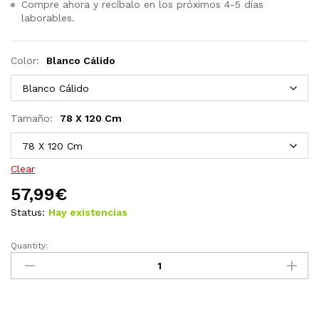
Compre ahora y recíbalo en los próximos 4-5 días
laborables.
Color:
Blanco Cálido
Tamaño:
78 X 120 Cm
Clear
57,99
€
Status:
Hay existencias
Quantity:
Cono
árbol
de
Navidad
de