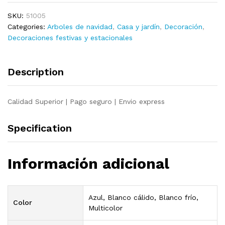
300
SKU:
51005
LED
Categories:
Arboles de navidad
,
Casa y jardín
,
Decoración
,
interior
Decoraciones festivas y estacionales
y
exterior
120x220
Description
cm
quantity
Calidad Superior | Pago seguro | Envio express
Specification
Información adicional
Azul, Blanco cálido, Blanco frío,
Color
Multicolor