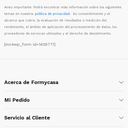
Aviso importante: Podr
á
encontrar m
á
s informaci
ó
n sobre los siguientes
temas en nuestra:
política de privacidad
. Su consentimiento y el
alcance que cubre, la evaluaci
ó
n de resultados o medici
ó
n del
rendimiento, el
á
mbito de aplicaci
ó
n del procesamiento de datos, los
proveedores de servicios utilizados y el derecho de desistimiento.
[mc4wp_form id=1439771]
Acerca de Formycasa
Mi Pedido
Servicio al Cliente