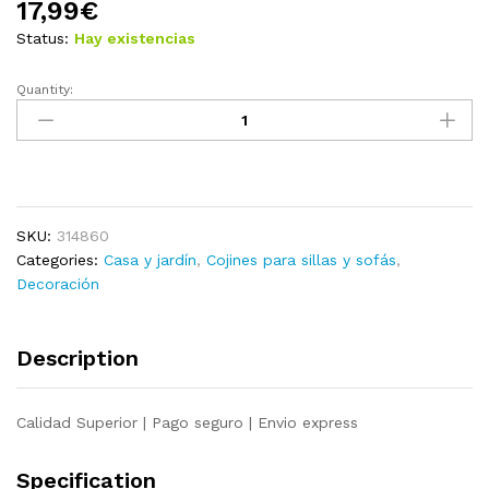
17,99
€
Status:
Hay existencias
Quantity:
Cojines
de
silla
2
unidades
tela
SKU:
314860
gris
Categories:
Casa y jardín
,
Cojines para sillas y sofás
,
antracita
Decoración
40x40x7
cm
quantity
Description
Calidad Superior | Pago seguro | Envio express
Specification