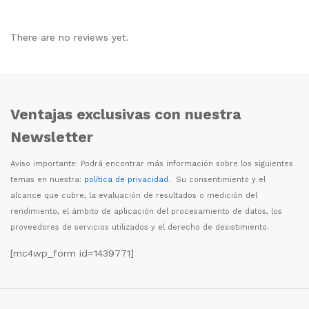
There are no reviews yet.
Ventajas exclusivas con nuestra
Newsletter
Aviso importante: Podr
á
encontrar m
á
s informaci
ó
n sobre los siguientes
temas en nuestra:
política de privacidad
. Su consentimiento y el
alcance que cubre, la evaluaci
ó
n de resultados o medici
ó
n del
rendimiento, el
á
mbito de aplicaci
ó
n del procesamiento de datos, los
proveedores de servicios utilizados y el derecho de desistimiento.
[mc4wp_form id=1439771]