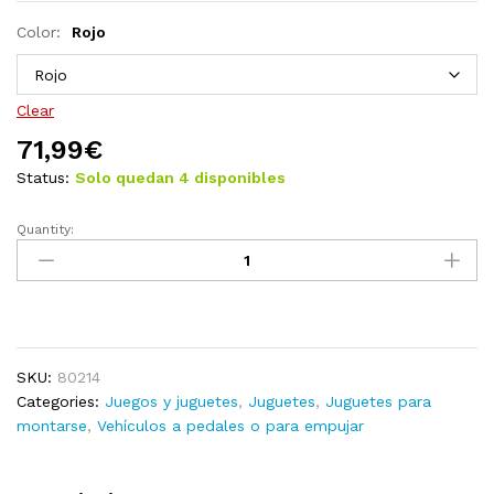
Color:
Rojo
Clear
71,99
€
Status:
Solo quedan 4 disponibles
Quantity:
Coche
correpasillos
Fiat
500
rojo
quantity
SKU:
80214
Categories:
Juegos y juguetes
,
Juguetes
,
Juguetes para
montarse
,
Vehículos a pedales o para empujar