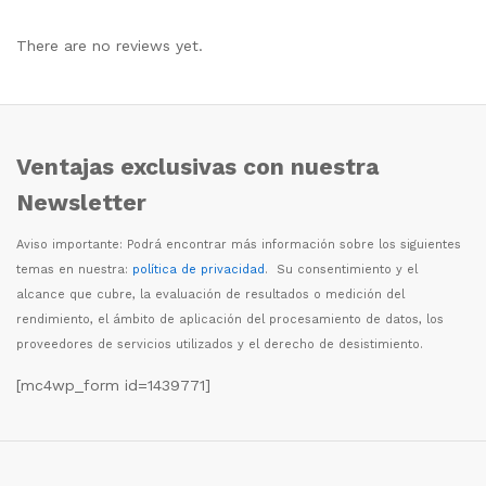
There are no reviews yet.
Ventajas exclusivas con nuestra
Newsletter
Aviso importante: Podr
á
encontrar m
á
s informaci
ó
n sobre los siguientes
temas en nuestra:
política de privacidad
. Su consentimiento y el
alcance que cubre, la evaluaci
ó
n de resultados o medici
ó
n del
rendimiento, el
á
mbito de aplicaci
ó
n del procesamiento de datos, los
proveedores de servicios utilizados y el derecho de desistimiento.
[mc4wp_form id=1439771]