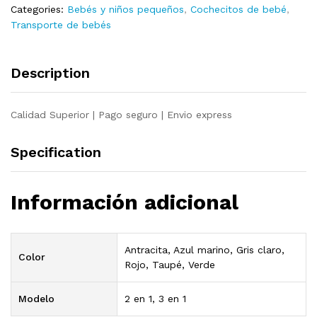
Categories:
Bebés y niños pequeños
,
Cochecitos de bebé
,
acero
Transporte de bebés
gris
claro
quantity
Description
Calidad Superior | Pago seguro | Envio express
Specification
Información adicional
Antracita, Azul marino, Gris claro,
Color
Rojo, Taupé, Verde
Modelo
2 en 1, 3 en 1