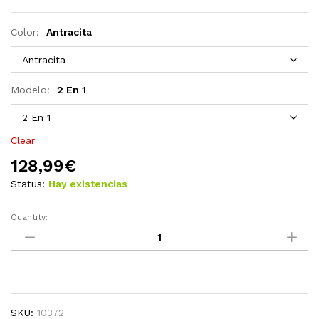
Color:
Antracita
Modelo:
2 En 1
Clear
128,99
€
Status:
Hay existencias
Quantity:
Carrito
de
bebés
2
en
1
SKU:
10372
de