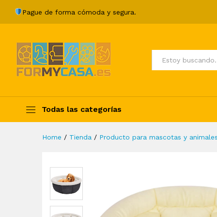
Cama para perros gris 40x4
Pague de forma cómoda y segura.
Description
Specification
Valoraci
Todos
Todas las categorías
Home
/
Tienda
/
Producto para mascotas y animale