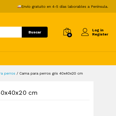
24,99
€
Añadir al carrito
Envío gratuito en 4-5 días laborables a Península.
Log in
Buscar
Register
0
a perros
/
Cama para perros gris 40x40x20 cm
 40x40x20 cm