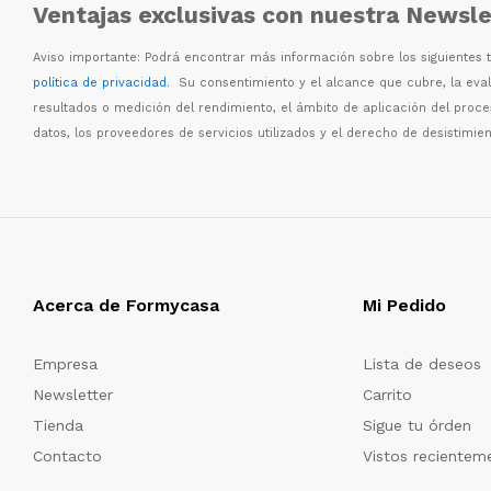
Ventajas exclusivas con nuestra Newsle
Aviso importante: Podr
á
encontrar m
á
s informaci
ó
n sobre los siguientes
política de privacidad
. Su consentimiento y el alcance que cubre, la eva
resultados o medici
ó
n del rendimiento, el
á
mbito de aplicaci
ó
n del proc
datos, los proveedores de servicios utilizados y el derecho de desistimien
Acerca de Formycasa
Mi Pedido
Empresa
Lista de deseos
Newsletter
Carrito
Tienda
Sigue tu órden
Contacto
Vistos recientem