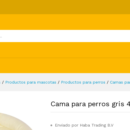
0x20 cm
ones (0)
s
/
Productos para mascotas
/
Productos para perros
/
Camas par
Cama para perros gris
Enviado por Haba Trading B.V