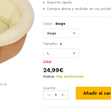
Soporte rápido
Compre ahora y recíbalo en los próxi
Color:
Beige
Tamaño:
L
Clear
24,99
€
Status:
Hay existencias
m in
Quantity:
Cama
Añadir al car
para
perros
gris
40x40x20