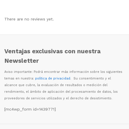
There are no reviews yet.
Ventajas exclusivas con nuestra
Newsletter
Aviso importante: Podr
á
encontrar m
á
s informaci
ó
n sobre los siguientes
temas en nuestra:
política de privacidad
. Su consentimiento y el
alcance que cubre, la evaluaci
ó
n de resultados o medici
ó
n del
rendimiento, el
á
mbito de aplicaci
ó
n del procesamiento de datos, los
proveedores de servicios utilizados y el derecho de desistimiento.
[mc4wp_form id=1439771]