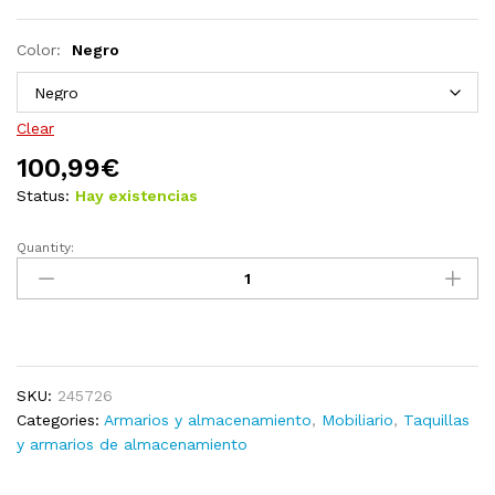
Color:
Negro
Clear
100,99
€
Status:
Hay existencias
Quantity:
Cajonera
de
madera
33x45x60
cm
color
SKU:
245726
roble
Categories:
Armarios y almacenamiento
,
Mobiliario
,
Taquillas
quantity
y armarios de almacenamiento