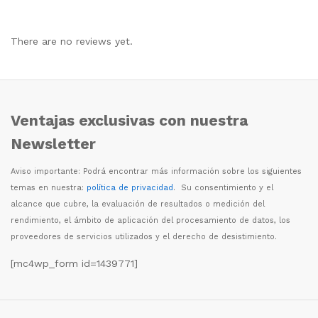
There are no reviews yet.
Ventajas exclusivas con nuestra
Newsletter
Aviso importante: Podr
á
encontrar m
á
s informaci
ó
n sobre los siguientes
temas en nuestra:
política de privacidad
. Su consentimiento y el
alcance que cubre, la evaluaci
ó
n de resultados o medici
ó
n del
rendimiento, el
á
mbito de aplicaci
ó
n del procesamiento de datos, los
proveedores de servicios utilizados y el derecho de desistimiento.
[mc4wp_form id=1439771]