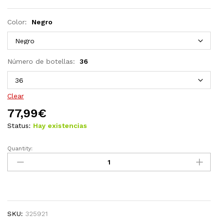
Color:
Negro
Número de botellas:
36
Clear
77,99
€
Status:
Hay existencias
Quantity:
Botellero
para
48
botellas
metal
negro
SKU:
325921
quantity