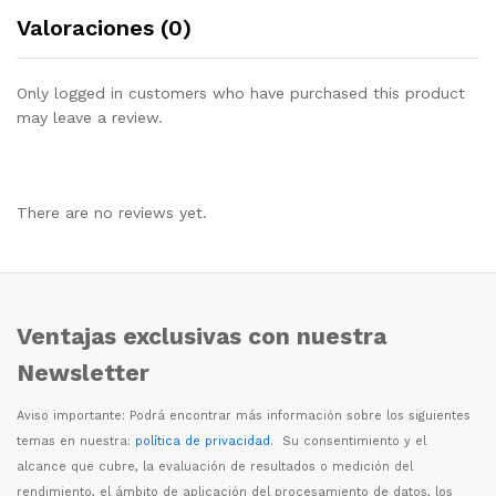
Valoraciones (0)
Only logged in customers who have purchased this product
may leave a review.
There are no reviews yet.
Ventajas exclusivas con nuestra
Newsletter
Aviso importante: Podr
á
encontrar m
á
s informaci
ó
n sobre los siguientes
temas en nuestra:
política de privacidad
. Su consentimiento y el
alcance que cubre, la evaluaci
ó
n de resultados o medici
ó
n del
rendimiento, el
á
mbito de aplicaci
ó
n del procesamiento de datos, los