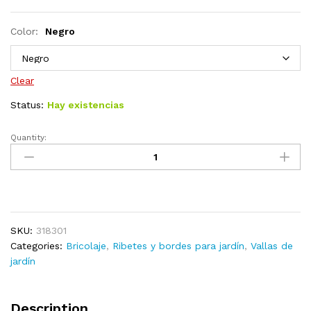
Color:
Negro
Clear
Status:
Hay existencias
Quantity:
Borduras
de
jardín
17
unidades
PP
SKU:
318301
dorado
Categories:
Bricolaje
,
Ribetes y bordes para jardín
,
Vallas de
10
jardín
m
quantity
Description