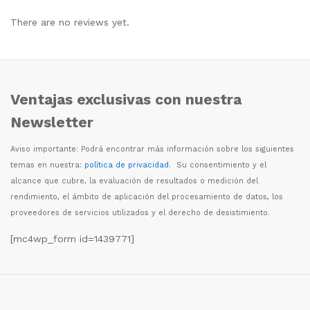
There are no reviews yet.
Ventajas exclusivas con nuestra
Newsletter
Aviso importante: Podr
á
encontrar m
á
s informaci
ó
n sobre los siguientes
temas en nuestra:
política de privacidad
. Su consentimiento y el
alcance que cubre, la evaluaci
ó
n de resultados o medici
ó
n del
rendimiento, el
á
mbito de aplicaci
ó
n del procesamiento de datos, los
proveedores de servicios utilizados y el derecho de desistimiento.
[mc4wp_form id=1439771]