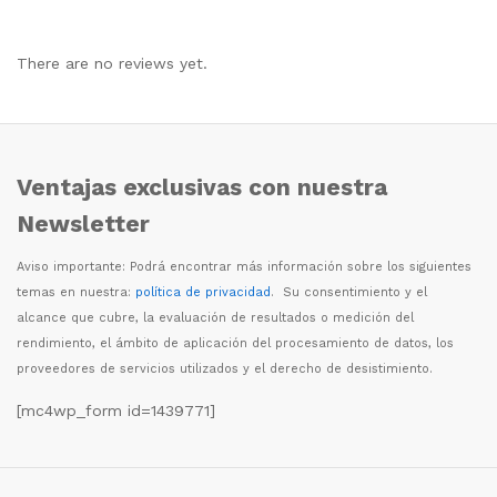
There are no reviews yet.
Ventajas exclusivas con nuestra
Newsletter
Aviso importante: Podr
á
encontrar m
á
s informaci
ó
n sobre los siguientes
temas en nuestra:
política de privacidad
. Su consentimiento y el
alcance que cubre, la evaluaci
ó
n de resultados o medici
ó
n del
rendimiento, el
á
mbito de aplicaci
ó
n del procesamiento de datos, los
proveedores de servicios utilizados y el derecho de desistimiento.
[mc4wp_form id=1439771]