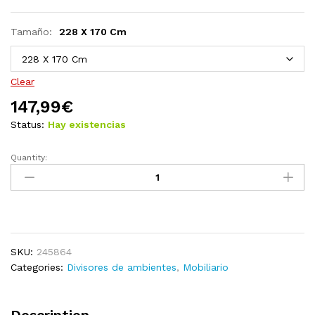
Tamaño:
228 X 170 Cm
Clear
147,99
€
Status:
Hay existencias
Quantity:
Biombo
divisor
plegable
120x170
cm
Nueva
SKU:
245864
York
Categories:
Divisores de ambientes
,
Mobiliario
de
noche
quantity