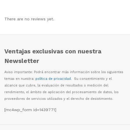
There are no reviews yet.
Ventajas exclusivas con nuestra
Newsletter
Aviso importante: Podr
á
encontrar m
á
s informaci
ó
n sobre los siguientes
temas en nuestra:
política de privacidad
. Su consentimiento y el
alcance que cubre, la evaluaci
ó
n de resultados o medici
ó
n del
rendimiento, el
á
mbito de aplicaci
ó
n del procesamiento de datos, los
proveedores de servicios utilizados y el derecho de desistimiento.
[mc4wp_form id=1439771]