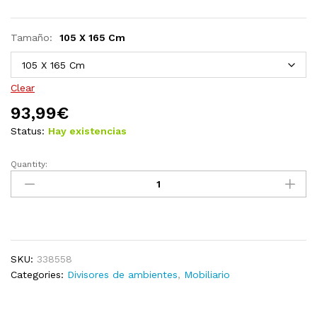
Tamaño:
105 X 165 Cm
Clear
93,99
€
Status:
Hay existencias
Quantity:
Biombo
divisor
de
3
paneles
de
SKU:
338558
tela
Categories:
Divisores de ambientes
,
Mobiliario
color
crema
105x165