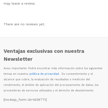
may leave a review.
There are no reviews yet.
Ventajas exclusivas con nuestra
Newsletter
Aviso importante: Podr
á
encontrar m
á
s informaci
ó
n sobre los siguientes
temas en nuestra:
política de privacidad
. Su consentimiento y el
alcance que cubre, la evaluaci
ó
n de resultados o medici
ó
n del
rendimiento, el
á
mbito de aplicaci
ó
n del procesamiento de datos, los
proveedores de servicios utilizados y el derecho de desistimiento.
[mc4wp_form id=1439771]