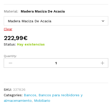
Material:
Madera Maciza De Acacia
Clear
222,99
€
Status:
Hay existencias
Quantity:
Banco
zapatero
de
madera
maciza
reciclada
SKU:
337826
quantity
Categories:
Bancos
,
Bancos para recibidores y
almacenamiento
,
Mobiliario