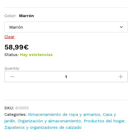
Color:
Marrón
Clear
58,99
€
Status:
Hay existencias
Quantity:
Armario
zapatero
de
madera
maciza
de
SKU:
813555
pino
Categories:
Almacenamiento de ropa y armarios
,
Casa y
34x30x105
jardín
,
Organización y almacenamiento
,
Productos del hogar
,
cm
Zapateros y organizadores de calzado
quantity