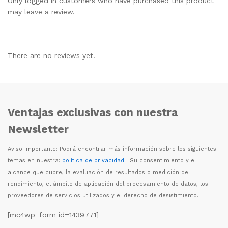
Only logged in customers who have purchased this product
may leave a review.
There are no reviews yet.
Ventajas exclusivas con nuestra
Newsletter
Aviso importante: Podr
á
encontrar m
á
s informaci
ó
n sobre los siguientes
temas en nuestra:
política de privacidad
. Su consentimiento y el
alcance que cubre, la evaluaci
ó
n de resultados o medici
ó
n del
rendimiento, el
á
mbito de aplicaci
ó
n del procesamiento de datos, los
proveedores de servicios utilizados y el derecho de desistimiento.
[mc4wp_form id=1439771]